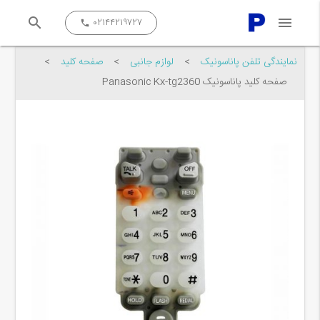
search
menu
close
۰۲۱۴۴۲۱۹۷۲۷
call
نمایندگی تلفن پاناسونیک
>
لوازم جانبی
>
صفحه کلید
>
صفحه کلید پاناسونیک Panasonic Kx-tg2360
جستجو کن...