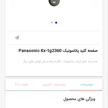
صفحه کلید پاناسونیک Panasonic Kx-tg2360
صددرصد اصل شرکت پاناسونیک . قابل استفاده برای گوشی های دیگر
توضیحات
توضیحات تکمیلی
نظرات (۰)
ویژگی های محصول