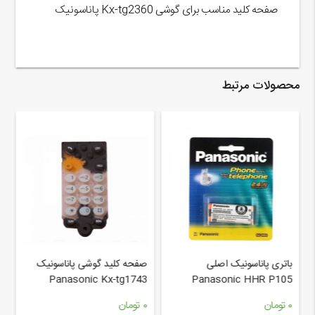
صفحه کلید مناسب برای گوشی Kx-tg2360 پاناسونیک
محصولات مرتبط
باتری پاناسونیک اصلی
صفحه کلید گوشی پاناسونیک
ص
1
Panasonic Kx-tg1743
Panasonic HHR P105
۰
تومان
۰
تومان
۰