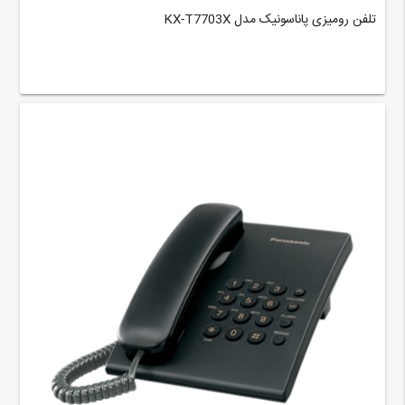
تلفن رومیزی پاناسونیک مدل KX-T7703X