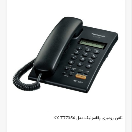
تلفن رومیزی پاناسونیک مدل KX-T7705X