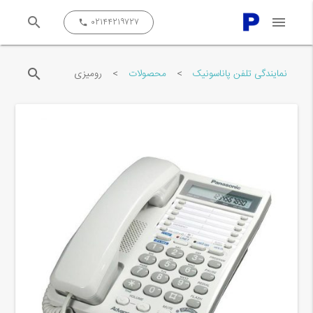
search
menu
close
۰۲۱۴۴۲۱۹۷۲۷
call
search
نمایندگی تلفن پاناسونیک
>
محصولات
>
رومیزی
جستجو کن...