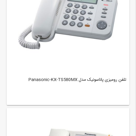
تلفن رومیزی پاناسونیک مدل Panasonic-KX-TS580MX