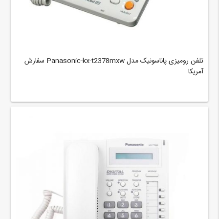
تلفن رومیزی پاناسونیک مدل Panasonic-kx-t2378mxw سفارش
آمریکا