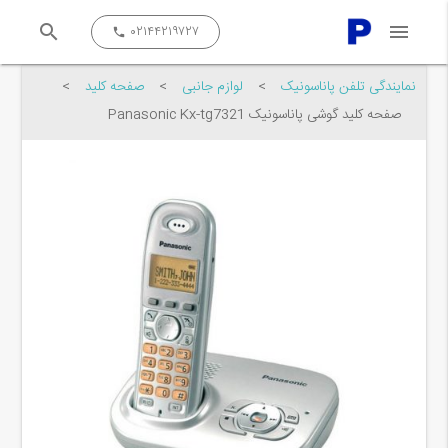
search
menu
close
۰۲۱۴۴۲۱۹۷۲۷
call
نمایندگی تلفن پاناسونیک
>
لوازم جانبی
>
صفحه کلید
>
صفحه کلید گوشی پاناسونیک Panasonic Kx-tg7321
جستجو کن...