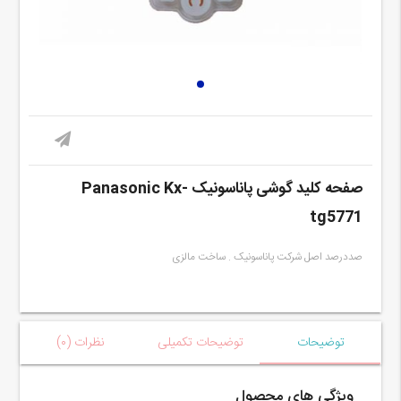
صفحه کلید گوشی پاناسونیک Panasonic Kx-
tg5771
صددرصد اصل شرکت پاناسونیک . ساخت مالزی
توضیحات
توضیحات تکمیلی
نظرات (۰)
ویژگی های محصول