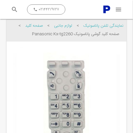
search
menu
close
۰۲۱۴۴۲۱۹۷۲۷
call
نمایندگی تلفن پاناسونیک
>
لوازم جانبی
>
صفحه کلید
>
صفحه کلید گوشی پاناسونیک Panasonic Kx-tg2260
جستجو کن...