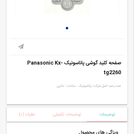
صفحه کلید گوشی پاناسونیک Panasonic Kx-
tg2260
صددرصد اصل شرکت پاناسونیک . ساخت مالزی
توضیحات
توضیحات تکمیلی
نظرات (۰)
ویژگی های محصول