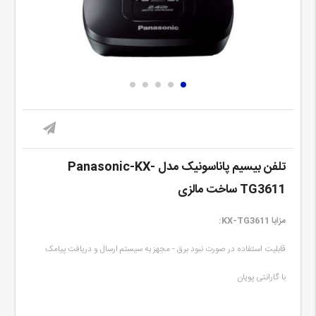
تلفن بیسیم پاناسونیک مدل Panasonic-KX-
TG3611 ساخت مالزی
مزایا KX-TG3611:
قابلیت استفاده در صورت نبود برق - مجهز به سیستم ارسال و دریافت پیامک
با گارانتی پویان