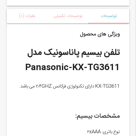
توضیحات
توضیحات تکمیلی
نظرات (۰)
ویژگی های محصول
تلفن بیسیم پاناسونیک مدل
Panasonic-KX-TG3611
KX-TG3611 دارای تکنولوژی فرکانس ۲٫۴GHZ می باشد.
مشخصات بیسیم:
نوع باتری: ۲xAAA