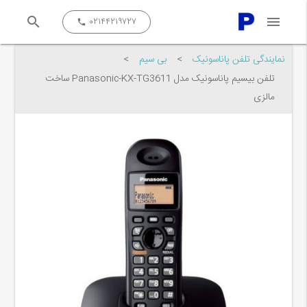
search
menu
close
۰۲۱۴۴۲۱۹۷۲۷
call
نمایندگی تلفن پاناسونیک
>
بی سیم
>
تلفن بیسیم پاناسونیک مدل Panasonic-KX-TG3611 ساخت
مالزی
جستجو کن...