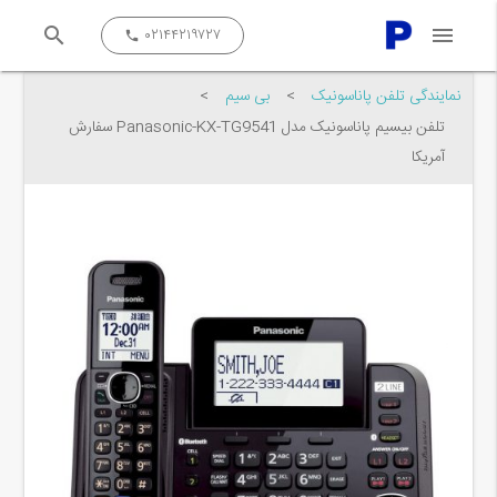
search
menu
close
۰۲۱۴۴۲۱۹۷۲۷
call
نمایندگی تلفن پاناسونیک
>
بی سیم
>
تلفن بیسیم پاناسونیک مدل Panasonic-KX-TG9541 سفارش
آمریکا
جستجو کن...