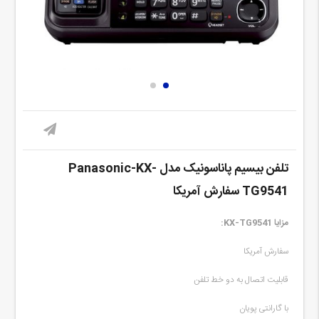
تلفن بیسیم پاناسونیک مدل Panasonic-KX-
TG9541 سفارش آمریکا
مزایا KX-TG9541:
سفارش آمریکا
قابلیت اتصال به دو خط تلفن
با گارانتی پویان