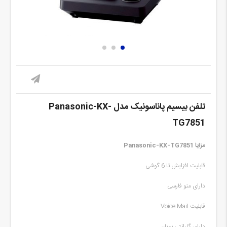
تلفن بیسیم پاناسونیک مدل Panasonic-KX-
TG7851
مزایا Panasonic-KX-TG7851
قابلیت افزایش تا 6 گوشی
دارای منو فارسی
قابلیت Voice Mail
دارای گارانتی پویان