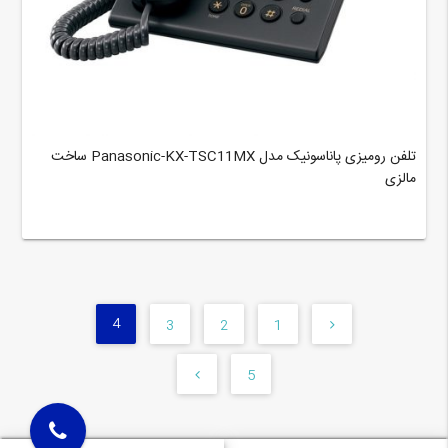
تلفن رومیزی پاناسونیک مدل Panasonic-KX-TSC11MX ساخت
مالزی
4
3
2
1
5