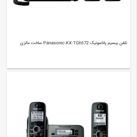
تلفن بیسیم پاناسونیک Panasonic-KX-TG6672 ساخت مالزی