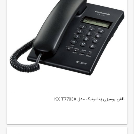
تلفن رومیزی پاناسونیک مدل KX-T7703X