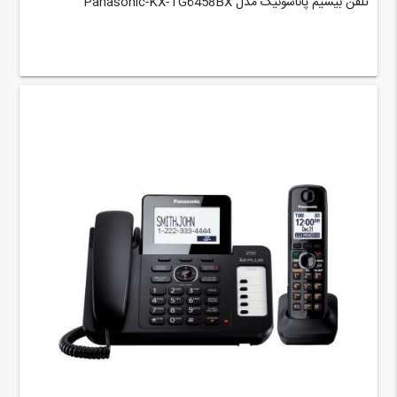
تلفن بیسیم پاناسونیک مدل Panasonic-KX-TG6458BX