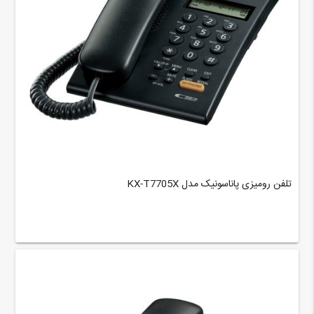
تلفن رومیزی پاناسونیک مدل KX-T7705X