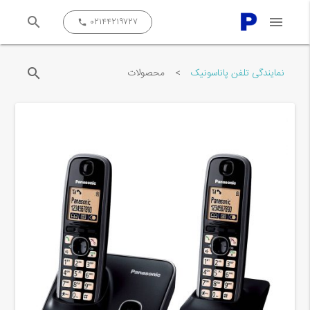
search
menu
close
۰۲۱۴۴۲۱۹۷۲۷
call
search
نمایندگی تلفن پاناسونیک
>
محصولات
جستجو کن...